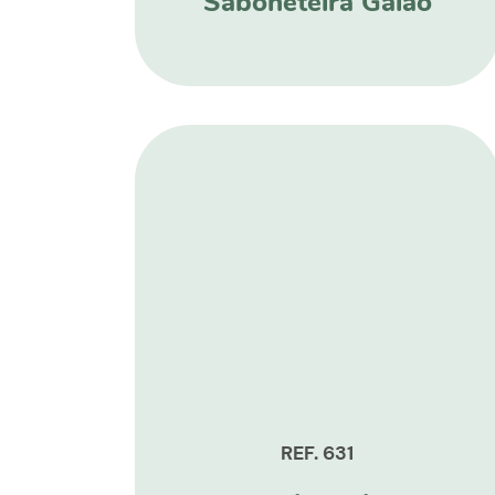
Saboneteira Galão
REF. 631